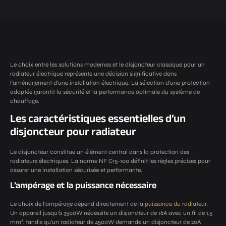
Le choix entre les solutions modernes et le disjoncteur classique pour un
radiateur électrique représente une décision significative dans
l’aménagement d’une installation électrique. La sélection d’une protection
adaptée garantit la sécurité et la performance optimale du système de
chauffage.
Les caractéristiques essentielles d’un
disjoncteur pour radiateur
Le disjoncteur constitue un élément central dans la protection des
radiateurs électriques. La norme NF C15-100 définit les règles précises pour
assurer une installation sécurisée et performante.
L’ampérage et la puissance nécessaire
Le choix de l’ampérage dépend directement de la
puissance du radiateur
.
Un appareil jusqu’à 3500W nécessite un disjoncteur de 16A avec un fil de 1,5
mm², tandis qu’un radiateur de 4500W demande un disjoncteur de 20A