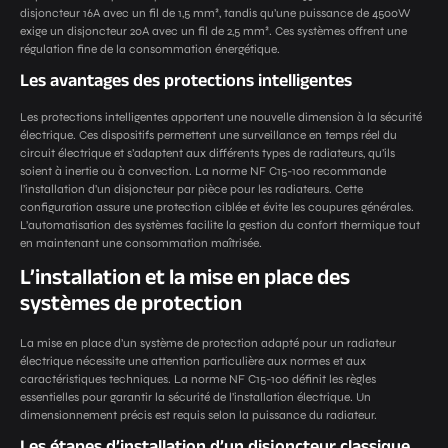
disjoncteur 16A avec un fil de 1,5 mm², tandis qu’une puissance de 4500W
exige un disjoncteur 20A avec un fil de 2,5 mm². Ces systèmes offrent une
régulation fine de la consommation énergétique.
Les avantages des protections intelligentes
Les protections intelligentes apportent une nouvelle dimension à la sécurité
électrique. Ces dispositifs permettent une surveillance en temps réel du
circuit électrique et s’adaptent aux différents types de radiateurs, qu’ils
soient à inertie ou à convection. La norme NF C15-100 recommande
l’installation d’un disjoncteur par pièce pour les radiateurs. Cette
configuration assure une protection ciblée et évite les coupures générales.
L’automatisation des systèmes facilite la gestion du confort thermique tout
en maintenant une consommation maîtrisée.
L’installation et la mise en place des
systèmes de protection
La mise en place d’un système de protection adapté pour un radiateur
électrique nécessite une attention particulière aux normes et aux
caractéristiques techniques. La norme NF C15-100 définit les règles
essentielles pour garantir la sécurité de l’installation électrique. Un
dimensionnement précis est requis selon la puissance du radiateur.
Les étapes d’installation d’un disjoncteur classique