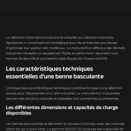
La sélection d'une benne basculante adaptée aux déchets industriels
représente un investissement stratégique pour les entreprises soucieuses
d'optimiser leur gestion des matériaux. La manutention efficace des déchets
industriels nécessite un équipement fiable et performant, répondant aux
normes de sécurité et aux besoins spécifiques de chaque activité.
Les caractéristiques techniques
essentielles d'une benne basculante
L'analyse des caractéristiques techniques constitue la base d'une sélection
réussie pour l'équipement d'un site industriel. La manutention industrielle
requiert des solutions robustes et adaptées aux contraintes quotidiennes.
Les différentes dimensions et capacités de charge
disponibles
Les bennes basculantes se déclinent en plusieurs formats, avec des volumes
allant de 150 à 3000 litres. La gamme GECOFLEX propose des capacités de