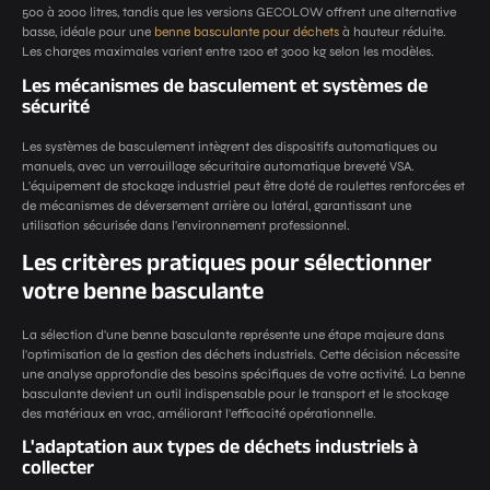
500 à 2000 litres, tandis que les versions GECOLOW offrent une alternative
basse, idéale pour une
benne basculante pour déchets
à hauteur réduite.
Les charges maximales varient entre 1200 et 3000 kg selon les modèles.
Les mécanismes de basculement et systèmes de
sécurité
Les systèmes de basculement intègrent des dispositifs automatiques ou
manuels, avec un verrouillage sécuritaire automatique breveté VSA.
L'équipement de stockage industriel peut être doté de roulettes renforcées et
de mécanismes de déversement arrière ou latéral, garantissant une
utilisation sécurisée dans l'environnement professionnel.
Les critères pratiques pour sélectionner
votre benne basculante
La sélection d'une benne basculante représente une étape majeure dans
l'optimisation de la gestion des déchets industriels. Cette décision nécessite
une analyse approfondie des besoins spécifiques de votre activité. La benne
basculante devient un outil indispensable pour le transport et le stockage
des matériaux en vrac, améliorant l'efficacité opérationnelle.
L'adaptation aux types de déchets industriels à
collecter