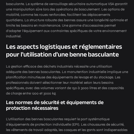
basculante. Le système de verrouillage sécuritaire automatique VSA garantit
une manipulation sûre lors des opérations de basculement. Les options de
mobilité, comme les roues renforcées, facilitent les déplacements
quotidiens. La structure robuste des bennes assure une longévité optimale et
limite les besoins en maintenance. Une gamme d'accessoires permet
d'adapter l'équipement aux contraintes spécifiques de votre environnement
industriel.
Les aspects logistiques et réglementaires
pour l'utilisation d'une benne basculante
La gestion efficace des déchets industriels nécessite une utilisation
adéquate des bennes basculantes. La manutention industrielle implique une
planification minutieuse des équipements de levage et du stockage. Les
professionnels doivent sélectionner leur matériel selon leurs besoins
spécifiques, avec des volumes variant de 150 à 3000 litres et des capacités
de charge entre 1200 et 3000 kg.
Les normes de sécurité et équipements de
protection nécessaires
L'utilisation des bennes basculantes requiert le port systématique
d'équipements de protection individuelle (EPI). Les chaussures de sécurité,
les vêtements de travail adaptés, les casques et les gants sont indispensables